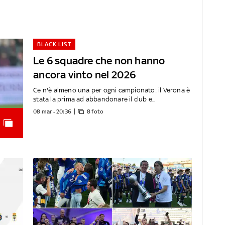
BLACK LIST
Le 6 squadre che non hanno
ancora vinto nel 2026
Ce n'è almeno una per ogni campionato: il Verona è
stata la prima ad abbandonare il club e...
08 mar - 20:36
8 foto