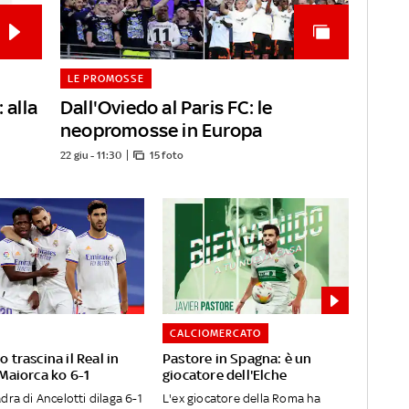
LE PROMOSSE
 alla
Dall'Oviedo al Paris FC: le
neopromosse in Europa
22 giu - 11:30
15 foto
CALCIOMERCATO
 trascina il Real in
Pastore in Spagna: è un
 Maiorca ko 6-1
giocatore dell'Elche
dra di Ancelotti dilaga 6-1
L'ex giocatore della Roma ha