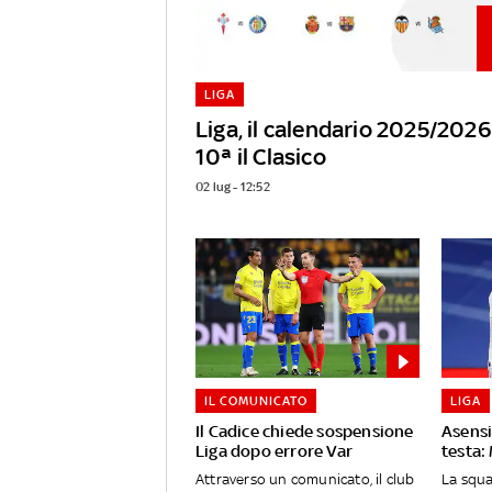
LIGA
Liga, il calendario 2025/2026:
10ª il Clasico
02 lug - 12:52
IL COMUNICATO
LIGA
Il Cadice chiede sospensione
Asensio
Liga dopo errore Var
testa:
Attraverso un comunicato, il club
La squa