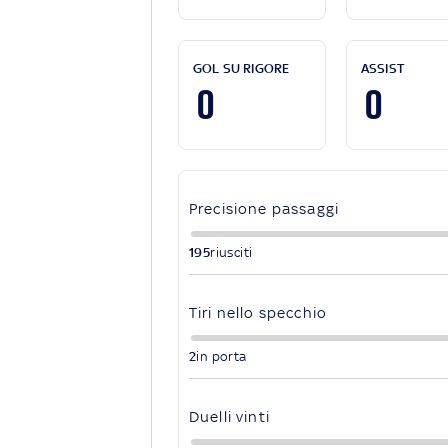
GOL SU RIGORE
ASSIST
0
0
Precisione passaggi
195
riusciti
Tiri nello specchio
2
in porta
Duelli vinti