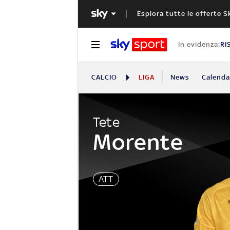
Esplora tutte le offerte S
In evidenza:
RI
CALCIO
LIGA
News
Calendar
Tete
Morente
ATT