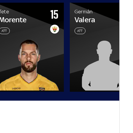
15
1
Tete
Germán
Morente
Valera
ATT
ATT