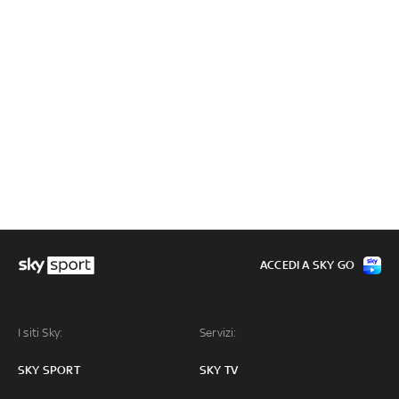
ACCEDI A SKY GO
I siti Sky:
Servizi:
SKY SPORT
SKY TV