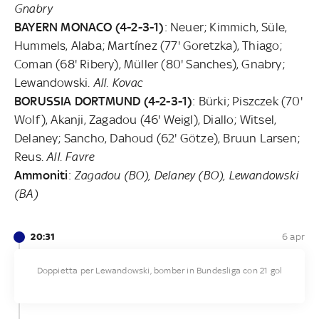
Gnabry
BAYERN MONACO (4-2-3-1)
: Neuer; Kimmich, Süle,
Hummels, Alaba; Martínez (77' Goretzka), Thiago;
Coman (68' Ribery), Müller (80' Sanches), Gnabry;
Lewandowski.
All. Kovac
BORUSSIA DORTMUND (4-2-3-1)
: Bürki; Piszczek (70'
Wolf), Akanji, Zagadou (46' Weigl), Diallo; Witsel,
Delaney; Sancho, Dahoud (62' Götze), Bruun Larsen;
Reus.
All. Favre
Ammoniti
:
Zagadou (BO), Delaney (BO), Lewandowski
(BA)
20:31
6 apr
Doppietta per Lewandowski, bomber in Bundesliga con 21 gol