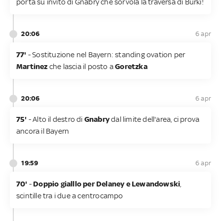
porta su invito di Gnabry che sorvola la traversa di Burki!
20:06
6 apr
77'
- Sostituzione nel Bayern: standing ovation per
Martinez
che lascia il posto a
Goretzka
20:06
6 apr
75'
- Alto il destro di
Gnabry
dal limite dell'area, ci prova
ancora il Bayern
19:59
6 apr
70'
-
Doppio gialllo per Delaney e Lewandowski
,
scintille tra i due a centrocampo