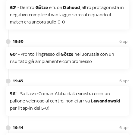
62'
- Dentro
Götze
e fuori
Dahoud
, altro protagonista in
negativo complice il vantaggio sprecato quando il
match era ancora sullo 0-0
19:50
6 apr
60'
- Pronto l'ingresso di
Götze
nel Borussia con un
risultato già ampiamente compromesso
19:45
6 apr
56'
- Sull'asse Coman-Alaba dalla sinistra ecco un
pallone velenoso al centro, non ci arriva
Lewandowski
per il tap-in del 5-0!
19:44
6 apr