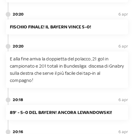
20:20
6 apr
FISCHIO FINALE! IL BAYERN VINCE 5-0!
20:20
6 apr
E alla fine arriva la doppietta del polacco, 21 gol in
campionato e 201 totali in Bundesliga: discesa di Gnabry
sulla destra che serve il più facile dei tap-in al
compagno!
20:18
6 apr
89' - 5-0 DEL BAYERN! ANCORA LEWANDOWSKI!
20:16
6 apr