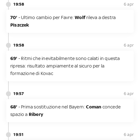
19:58
6 apr
70'
- Ultimo cambio per Favre:
Wolf
rileva a destra
Piszczek
19:58
6 apr
69'
- Ritmi che inevitabilmente sono calati in questa
ripresa: risultato ampiamente al sicuro per la
formazione di Kovac
19:57
6 apr
68'
- Prima sostituzione nel Bayern:
Coman
concede
spazio a
Ribery
19:51
6 apr