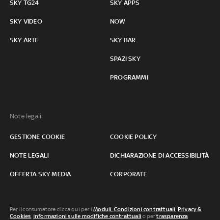
SKY TG24
SKY APPS
SKY VIDEO
NOW
SKY ARTE
SKY BAR
SPAZI SKY
PROGRAMMI
Note legali:
GESTIONE COOKIE
COOKIE POLICY
NOTE LEGALI
DICHIARAZIONE DI ACCESSIBILITÀ
OFFERTA SKY MEDIA
CORPORATE
Per il consumatore clicca qui per i
Moduli, Condizioni contrattuali
,
Privacy &
Cookies
,
informazioni sulle modifiche contrattuali
o per
trasparenza