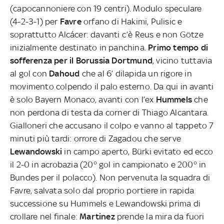
(capocannoniere con 19 centri). Modulo speculare
(4-2-3-1) per
Favre
orfano di Hakimi, Pulisic e
soprattutto Alcácer: davanti c’è Reus e non Götze
inizialmente destinato in panchina.
Primo tempo di
sofferenza per il Borussia Dortmund
, vicino tuttavia
al gol con
Dahoud
che al 6’ dilapida un rigore in
movimento colpendo il palo esterno. Da qui in avanti
è solo Bayern Monaco, avanti con l’ex
Hummels
che
non perdona di testa da corner di Thiago Alcantara.
Gialloneri che accusano il colpo e vanno al tappeto 7
minuti più tardi: orrore di Zagadou che serve
Lewandowski
in campo aperto, Bürki evitato ed ecco
il 2-0 in acrobazia (20° gol in campionato e 200° in
Bundes per il polacco). Non pervenuta la squadra di
Favre, salvata solo dal proprio portiere in rapida
successione su Hummels e Lewandowski prima di
crollare nel finale:
Martinez
prende la mira da fuori