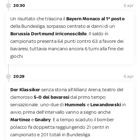
20:30
6 apr
Un risultato che trascina il
Bayern Monaco al 1° posto
della Bundesliga, sorpasso centrato ai danni di un
Borussia Dortmund irriconoscibile
. Il saldo in
campionato presenta 64 punti contro 63 a favore dei
bavaresi, tuttavia mancano ancora 6 turni alla fine dei
giochi
20:29
6 apr
Der Klassiker
senza storia all'Allianz Arena, teatro del
clamoroso
5-0 dei bavaresi
dal primo tempo
sensazionale: uno-due di
Hummels
e
Lewandowski
in
avvio, prima dell'intervallo vanno a segno anche
Martinez
e
Gnabry
. E a tempo scaduto il bomber
polacco fa doppietta raggiungendo 21 centri in
campionato e 201 totali in Bundesliga