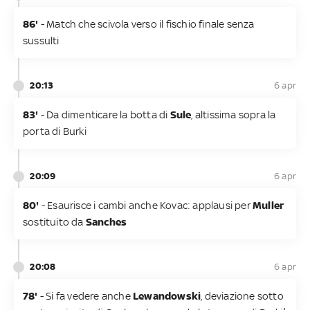
86'
- Match che scivola verso il fischio finale senza
sussulti
20:13
6 apr
83'
- Da dimenticare la botta di
Sule
, altissima sopra la
porta di Burki
20:09
6 apr
80'
- Esaurisce i cambi anche Kovac: applausi per
Muller
sostituito da
Sanches
20:08
6 apr
78'
- Si fa vedere anche
Lewandowski
, deviazione sotto