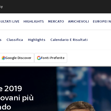
ky
SULTATI LIVE
HIGHLIGHTS
MERCATO
AMICHEVOLI
EUROPEI 
s
Classifica
Highlights
Calendario E Risultati
Google Discover
Fonti Preferite
e 2019
iovani più
ndo