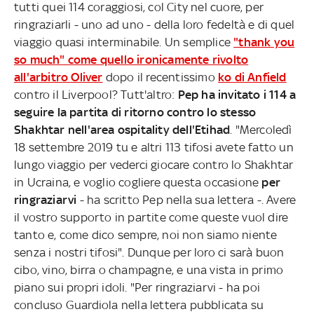
tutti quei 114 coraggiosi, col City nel cuore, per
ringraziarli - uno ad uno - della loro fedeltà e di quel
viaggio quasi interminabile. Un semplice
"thank you
so much" come quello ironicamente rivolto
all'arbitro Oliver
dopo il recentissimo
ko di Anfield
contro il Liverpool? Tutt'altro:
Pep ha invitato i 114 a
seguire la partita di ritorno contro lo stesso
Shakhtar nell'area ospitality dell'Etihad
. "Mercoledì
18 settembre 2019 tu e altri 113 tifosi avete fatto un
lungo viaggio per vederci giocare contro lo Shakhtar
in Ucraina, e voglio cogliere questa occasione
per
ringraziarvi
- ha scritto Pep nella sua lettera -. Avere
il vostro supporto in partite come queste vuol dire
tanto e, come dico sempre, noi non siamo niente
senza i nostri tifosi". Dunque per loro ci sarà buon
cibo, vino, birra o champagne, e una vista in primo
piano sui propri idoli. "Per ringraziarvi - ha poi
concluso Guardiola nella lettera pubblicata su