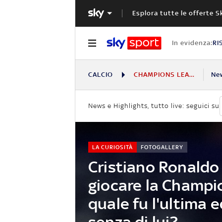
Esplora tutte le offerte S
In evidenza:
RI
CALCIO
CHAMPIONS LEAGUE
Ne
News e Highlights, tutto live: seguici su
LA CURIOSITÀ
FOTOGALLERY
Cristiano Ronaldo
giocare la Champi
quale fu l'ultima 
senza di lui?