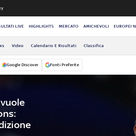
ky
SULTATI LIVE
HIGHLIGHTS
MERCATO
AMICHEVOLI
EUROPEI 
ws
Video
Calendario E Risultati
Classifica
Google Discover
Fonti Preferite
 vuole
ons:
edizione