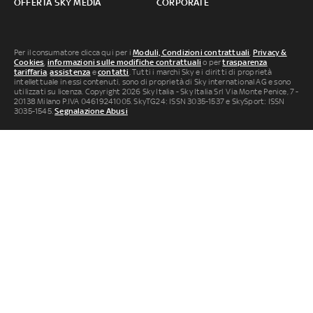
OFFERTA SKY MEDIA
CORPORATE
Per il consumatore clicca qui per i
Moduli, Condizioni contrattuali
,
Privacy &
Cookies
,
informazioni sulle modifiche contrattuali
o per
trasparenza
tariffaria
,
assistenza
e
contatti
. Tutti i marchi Sky e i diritti di proprietà
intellettuale in essi contenuti, sono di proprietà di Sky international AG e sono
utilizzati su licenza. Copyright 2026 Sky Italia - Sky Italia Srl Via Monte Penice, 7 -
20138 Milano P.IVA 04619241005. SkyTG24: ISSN 3035-1537 e SkySport: ISSN
3035-1545.
Segnalazione Abusi