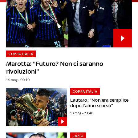
COPPA ITALIA
Marotta: "Futuro? Non ci saranno
rivoluzioni"
14 mag - 00:10
COPPA ITALIA
Lautaro: "Non era semplice
dopo l'anno scorso"
13 mag - 23:40
LAZIO