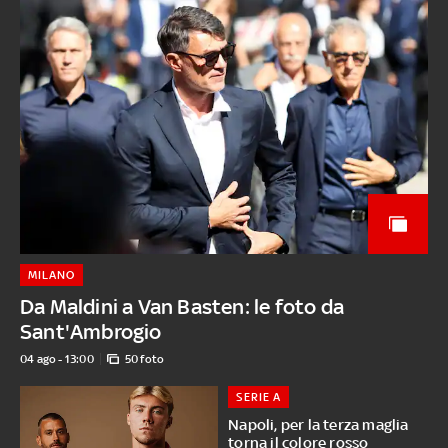
MILANO
Da Maldini a Van Basten: le foto da
Sant'Ambrogio
04 ago - 13:00
50 foto
SERIE A
Napoli, per la terza maglia
torna il colore rosso