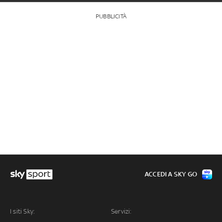
PUBBLICITÀ
ACCEDI A SKY GO
I siti Sky:
Servizi: