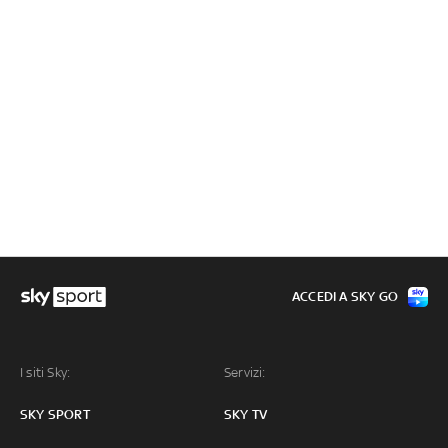
ACCEDI A SKY GO
I siti Sky:
Servizi:
SKY SPORT
SKY TV