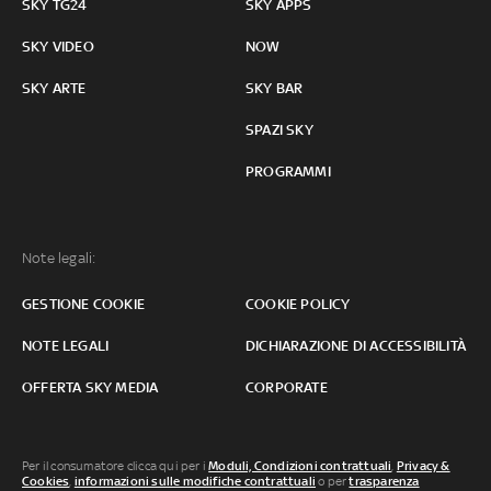
SKY TG24
SKY APPS
SKY VIDEO
NOW
SKY ARTE
SKY BAR
SPAZI SKY
PROGRAMMI
Note legali:
GESTIONE COOKIE
COOKIE POLICY
NOTE LEGALI
DICHIARAZIONE DI ACCESSIBILITÀ
OFFERTA SKY MEDIA
CORPORATE
Per il consumatore clicca qui per i
Moduli, Condizioni contrattuali
,
Privacy &
Cookies
,
informazioni sulle modifiche contrattuali
o per
trasparenza