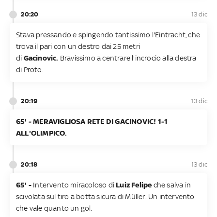
20:20
13 dic
Stava pressando e spingendo tantissimo l'Eintracht, che
trova il pari con un destro dai 25 metri
di
Gacinovic.
Bravissimo a centrare l'incrocio alla destra
di Proto.
20:19
13 dic
65' - MERAVIGLIOSA RETE DI GACINOVIC! 1-1
ALL'OLIMPICO.
20:18
13 dic
65' -
Intervento miracoloso di
Luiz
Felipe
che salva in
scivolata sul tiro a botta sicura di Müller. Un intervento
che vale quanto un gol.