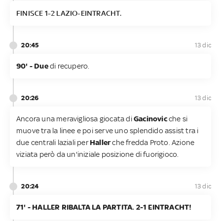
FINISCE 1-2 LAZIO-EINTRACHT.
20:45
13 dic
90' - Due
di recupero.
20:26
13 dic
Ancora una meravigliosa giocata di
Gacinovic
che si
muove tra la linee e poi serve uno splendido assist tra i
due centrali laziali per
Haller
che fredda Proto. Azione
viziata però da un'iniziale posizione di fuorigioco.
20:24
13 dic
71' - HALLER RIBALTA LA PARTITA. 2-1 EINTRACHT!