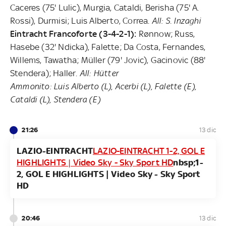
Caceres (75' Lulic), Murgia, Cataldi, Berisha (75' A.
Rossi), Durmisi; Luis Alberto, Correa.
All: S. Inzaghi
Eintracht Francoforte (3-4-2-1):
Rønnow; Russ,
Hasebe (32' Ndicka), Falette; Da Costa, Fernandes,
Willems, Tawatha; Müller (79' Jovic), Gacinovic (88'
Stendera); Haller.
All: Hütter
Ammonito:
Luis Alberto (L), Acerbi (L), Falette (E),
Cataldi (L), Stendera (E)
21:26
13 dic
LAZIO-EINTRACHT
LAZIO-EINTRACHT 1-2, GOL E
HIGHLIGHTS | Video Sky - Sky Sport HD
nbsp;1-
2, GOL E HIGHLIGHTS | Video Sky - Sky Sport
HD
20:46
13 dic