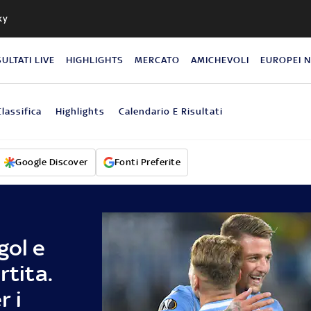
ky
SULTATI LIVE
HIGHLIGHTS
MERCATO
AMICHEVOLI
EUROPEI 
Classifica
Highlights
Calendario E Risultati
Google Discover
Fonti Preferite
gol e
rtita.
r i