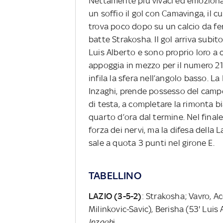
Nettamente più vivaci ed emozionan
un soffio il gol con Camavinga, il c
trova poco dopo su un calcio da ferm
batte Strakosha. Il gol arriva subit
Luis Alberto e sono proprio loro a 
appoggia in mezzo per il numero 21 
infila la sfera nell’angolo basso. L
Inzaghi, prende possesso del campo, 
di testa, a completare la rimonta bi
quarto d’ora dal termine. Nel finale
forza dei nervi, ma la difesa della L
sale a quota 3 punti nel girone E.
TABELLINO
LAZIO (3-5-2)
: Strakosha; Vavro, Ac
Milinkovic-Savic), Berisha (53' Luis
Inzagh
i