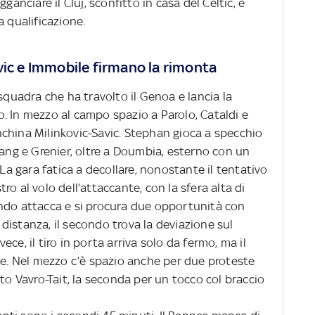
ganciare il Cluj, sconfitto in casa del Celtic, e
a qualificazione.
vic e Immobile firmano la rimonta
 squadra che ha travolto il Genoa e lancia la
. In mezzo al campo spazio a Parolo, Cataldi e
china Milinkovic-Savic. Stephan gioca a specchio
iang e Grenier, oltre a Doumbia, esterno con un
 La gara fatica a decollare, nonostante il tentativo
o al volo dell’attaccante, con la sfera alta di
ndo attacca e si procura due opportunità con
a distanza, il secondo trova la deviazione sul
nvece, il tiro in porta arriva solo da fermo, ma il
le. Nel mezzo c’è spazio anche per due proteste
tto Vavro-Tait, la seconda per un tocco col braccio