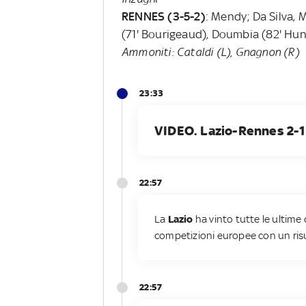
RENNES (3-5-2)
: Mendy; Da Silva, 
(71' Bourigeaud), Doumbia (82' Hun
Ammoniti: Cataldi (L), Gnagnon (R)
23:33
VIDEO. Lazio-Rennes 2-1:
22:57
La
Lazio
ha vinto tutte le ultime 
competizioni europee con un risu
22:57