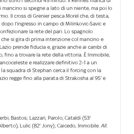
ti sono i secondi 45 minuti. Il Rennes manca di
ui mancino si spegne a lato di un niente, ma poi lo
o. Il cross di Grenier pesca Morel che, di testa,
o dopo l’ingresso in campo di Milinkovic-Savic e
confezionare la rete del pari. Lo spagnolo
che si gira di prima intenzione col mancino e
a Lazio prende fiducia e, grazie anche ai cambi di
fino a trovare la rete della vittoria. È Immobile,
ancoceleste e realizzare definitivo 2-1 a un
 la squadra di Stephan cerca il forcing con la
azio regge fino alla parata di Strakosha al 95’ e
erbi, Bastos; Lazzari, Parolo, Cataldi (53'
 Alberto), Lulic (82' Jony); Caicedo, Immobile.
All.