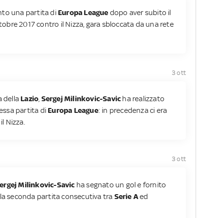
nto una partita di
Europa League
dopo aver subito il
ttobre 2017 contro il Nizza, gara sbloccata da una rete
3 ott
a della
Lazio
,
Sergej Milinkovic-Savic
ha realizzato
tessa partita di
Europa League
: in precedenza ci era
il Nizza.
3 ott
ergej Milinkovic-Savic
ha segnato un gol e fornito
 la seconda partita consecutiva tra
Serie A
ed