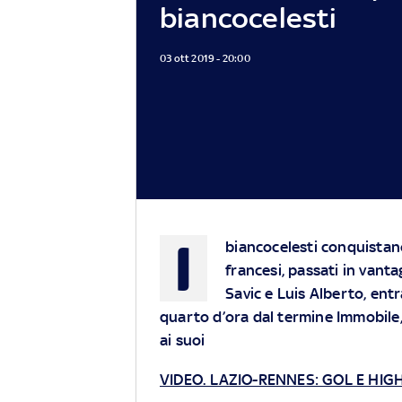
biancocelesti
03 ott 2019 - 20:00
I
biancocelesti conquistano 
francesi, passati in vanta
Savic e Luis Alberto, entr
quarto d’ora dal termine Immobile, 
ai suoi
VIDEO. LAZIO-RENNES: GOL E HIG