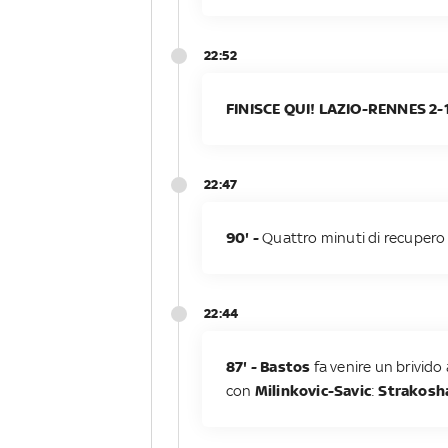
22:52
FINISCE QUI! LAZIO-RENNES 2-
22:47
90' -
Quattro minuti di recupero
22:44
87' - Bastos
fa venire un brivido 
con
Milinkovic-Savic
:
Strakosh