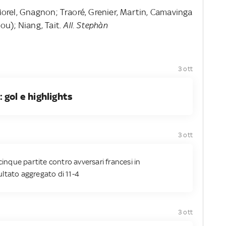
Morel, Gnagnon; Traoré, Grenier, Martin, Camavinga
ou); Niang, Tait.
All. Stephàn
3 ott
 gol e highlights
3 ott
cinque partite contro avversari francesi in
ltato aggregato di 11-4
3 ott