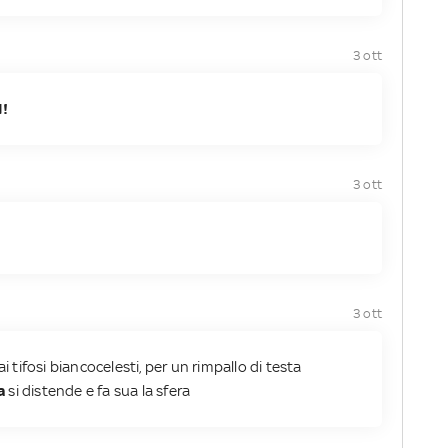
3 ott
1!
3 ott
3 ott
ai tifosi biancocelesti, per un rimpallo di testa
a
si distende e fa sua la sfera