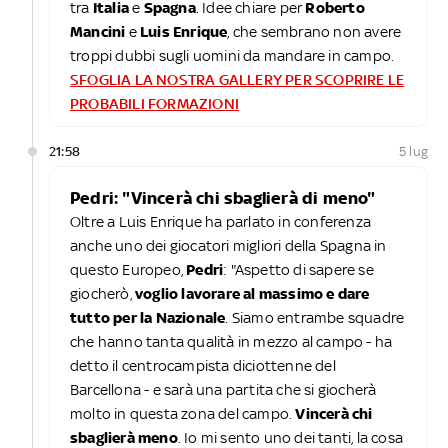
tra
Italia
e
Spagna
. Idee chiare per
Roberto
Mancini
e
Luis Enrique
, che sembrano non avere
troppi dubbi sugli uomini da mandare in campo.
SFOGLIA LA NOSTRA GALLERY PER SCOPRIRE LE
PROBABILI FORMAZIONI
21:58
5 lug
Pedri: "Vincerà chi sbaglierà di meno"
Oltre a Luis Enrique ha parlato in conferenza
anche uno dei giocatori migliori della Spagna in
questo Europeo,
Pedri
: "Aspetto di sapere se
giocherò,
voglio lavorare al massimo e dare
tutto per la Nazionale
. Siamo entrambe squadre
che hanno tanta qualità in mezzo al campo - ha
detto il centrocampista diciottenne del
Barcellona - e sarà una partita che si giocherà
molto in questa zona del campo.
Vincerà chi
sbaglierà meno
. Io mi sento uno dei tanti, la cosa