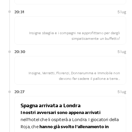
20:31
5 lug
Insigne sbaglia e i compagni ne approfittano per dargli
simpaticamente un buffetto!
20:30
5 lug
Insigne, Verratti, Florenzi, Donnarumma e Immobile non
devono far cadere il pallone a terra...
20:27
5 lug
Spagna arrivata a Londra
I nostri avversari sono appena arrivati
nell'hotel che li ospiterà a Londra. I giocatori della
Roja, che
hanno già svolto l'allenamento in