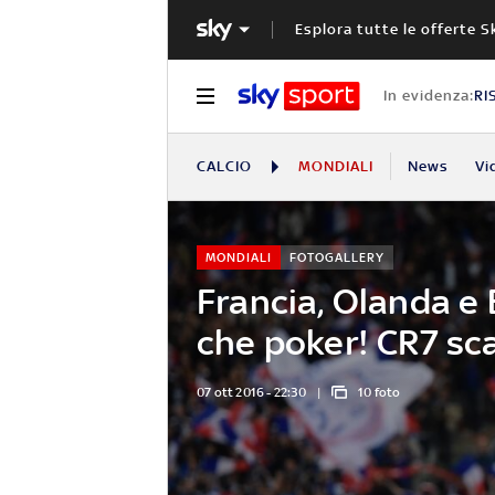
Esplora tutte le offerte S
In evidenza:
RI
CALCIO
MONDIALI
News
Vi
MONDIALI
FOTOGALLERY
Francia, Olanda e 
che poker! CR7 sc
07 ott 2016 - 22:30
10 foto