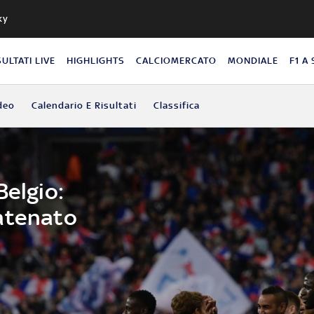
ky
SULTATI LIVE
HIGHLIGHTS
CALCIOMERCATO
MONDIALE
F1 A
deo
Calendario E Risultati
Classifica
Belgio:
atenato