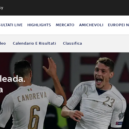
ky
SULTATI LIVE
HIGHLIGHTS
MERCATO
AMICHEVOLI
EUROPEI 
deo
Calendario E Risultati
Classifica
oleada.
a