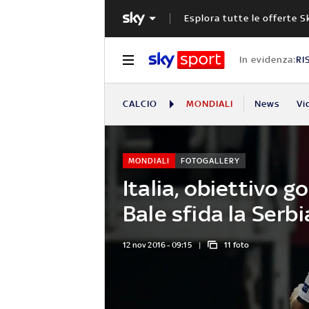
Esplora tutte le offerte S
In evidenza:
RI
CALCIO
MONDIALI
News
Vi
MONDIALI
FOTOGALLERY
Italia, obiettivo g
Bale sfida la Serbi
12 nov 2016 - 09:15
11 foto