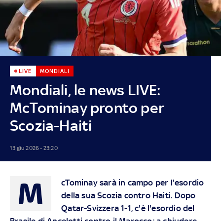
LIVE
MONDIALI
Mondiali, le news LIVE:
McTominay pronto per
Scozia-Haiti
13 giu 2026 - 23:20
M
cTominay sarà in campo per l'esordio
della sua Scozia contro Haiti. Dopo
Qatar-Svizzera 1-1, c'è l'esordio del
Brasile di Ancelotti contro il Marocco; a chiudere