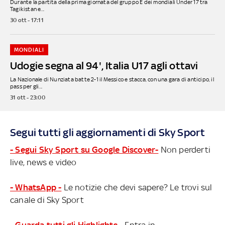
Durante la partita della prima giornata del gruppo E dei mondiali Under 17 tra
Tagikistan e...
30 ott - 17:11
MONDIALI
Udogie segna al 94', Italia U17 agli ottavi
La Nazionale di Nunziata batte 2-1 il Messico e stacca, con una gara di anticipo, il
pass per gli...
31 ott - 23:00
Segui tutti gli aggiornamenti di Sky Sport
- Segui Sky Sport su Google Discover-
Non perderti
live, news e video
- WhatsApp -
Le notizie che devi sapere? Le trovi sul
canale di Sky Sport
- Guarda tutti gli Highlights -
Entra in