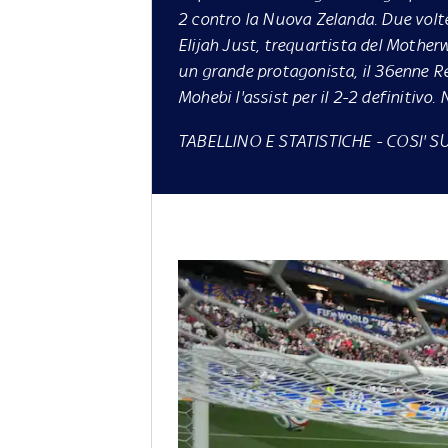
2 contro la Nuova Zelanda. Due volte
Elijah Just, trequartista del Motherw
un grande protagonista, il 36enne Re
Mohebi l'assist per il 2-2 definitivo.
TABELLINO E STATISTICHE
-
COSI' SU