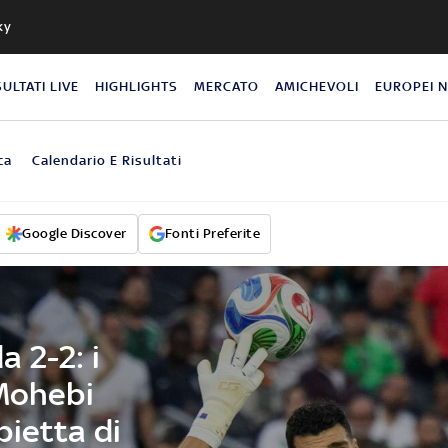
ky
SULTATI LIVE
HIGHLIGHTS
MERCATO
AMICHEVOLI
EUROPEI 
ca
Calendario E Risultati
Google Discover
Fonti Preferite
 2-2: i
 Mohebi
pietta di