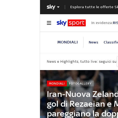
Esplora tutte le offerte S
In evidenza:
RI
MONDIALI
News
Classifi
News e Highlights, tutto live: seguici su
MONDIALI
FOTOGALLERY
Iran-Nuova Zelanda
gol di Rezaeian e
pareggiano la dop