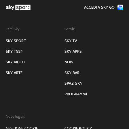
ACCEDI A SKY GO
I siti Sky:
Servizi:
SKY SPORT
SKY TV
SKY TG24
SKY APPS
SKY VIDEO
NOW
SKY ARTE
SKY BAR
SPAZI SKY
PROGRAMMI
Note legali:
GESTIONE COOKIE
COOKIE POLICY