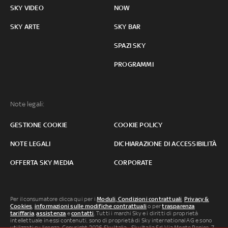
SKY VIDEO
NOW
SKY ARTE
SKY BAR
SPAZI SKY
PROGRAMMI
Note legali:
GESTIONE COOKIE
COOKIE POLICY
NOTE LEGALI
DICHIARAZIONE DI ACCESSIBILITÀ
OFFERTA SKY MEDIA
CORPORATE
Per il consumatore clicca qui per i
Moduli, Condizioni contrattuali
,
Privacy &
Cookies
,
informazioni sulle modifiche contrattuali
o per
trasparenza
tariffaria
,
assistenza
e
contatti
. Tutti i marchi Sky e i diritti di proprietà
intellettuale in essi contenuti, sono di proprietà di Sky international AG e sono
utilizzati su licenza. Copyright 2026 Sky Italia - Sky Italia Srl Via Monte Penice, 7 -