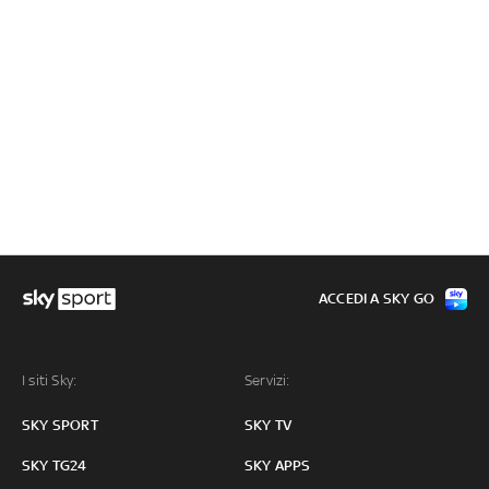
ACCEDI A SKY GO
I siti Sky:
Servizi:
SKY SPORT
SKY TV
SKY TG24
SKY APPS