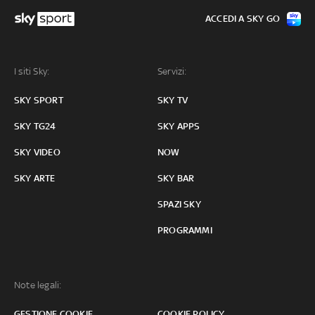
ACCEDI A SKY GO
I siti Sky:
Servizi:
SKY SPORT
SKY TV
SKY TG24
SKY APPS
SKY VIDEO
NOW
SKY ARTE
SKY BAR
SPAZI SKY
PROGRAMMI
Note legali:
GESTIONE COOKIE
COOKIE POLICY