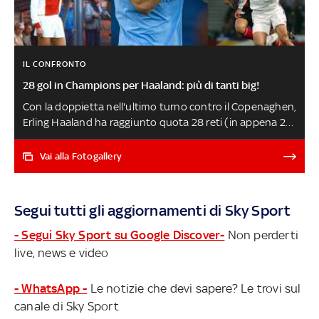
IL CONFRONTO
28 gol in Champions per Haaland: più di tanti big!
Con la doppietta nell'ultimo turno contro il Copenaghen,
Erling Haaland ha raggiunto quota 28 reti (in appena 22
presenze) in Champions League. L'attaccante del City, a
soli 22 anni, ha già superato nella classifica marcatori all
Vai alla Fotogallery
time del torneo tantissimi campioni storici e parecchi
giocatori ancora in attività: ecco, tra i più importanti, di
chi ha fatto meglio (dati Transfermarkt)
Segui tutti gli aggiornamenti di Sky Sport
- Segui Sky Sport su Google Discover-
Non perderti
live, news e video
- WhatsApp -
Le notizie che devi sapere? Le trovi sul
canale di Sky Sport