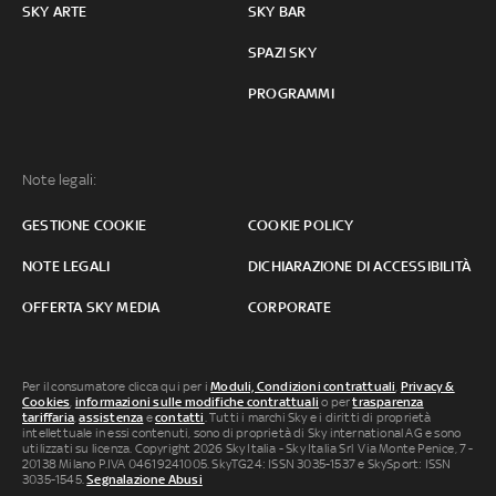
SKY ARTE
SKY BAR
SPAZI SKY
PROGRAMMI
Note legali:
GESTIONE COOKIE
COOKIE POLICY
NOTE LEGALI
DICHIARAZIONE DI ACCESSIBILITÀ
OFFERTA SKY MEDIA
CORPORATE
Per il consumatore clicca qui per i
Moduli, Condizioni contrattuali
,
Privacy &
Cookies
,
informazioni sulle modifiche contrattuali
o per
trasparenza
tariffaria
,
assistenza
e
contatti
. Tutti i marchi Sky e i diritti di proprietà
intellettuale in essi contenuti, sono di proprietà di Sky international AG e sono
utilizzati su licenza. Copyright 2026 Sky Italia - Sky Italia Srl Via Monte Penice, 7 -
20138 Milano P.IVA 04619241005. SkyTG24: ISSN 3035-1537 e SkySport: ISSN
3035-1545.
Segnalazione Abusi