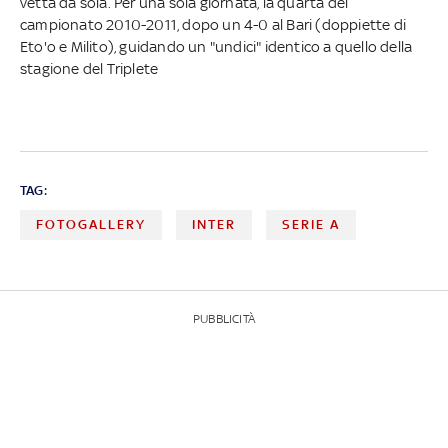
vetta da sola. Per una sola giornata, la quarta del
campionato 2010-2011, dopo un 4-0 al Bari (doppiette di
Eto'o e Milito), guidando un "undici" identico a quello della
stagione del Triplete
TAG:
FOTOGALLERY
INTER
SERIE A
PUBBLICITÀ