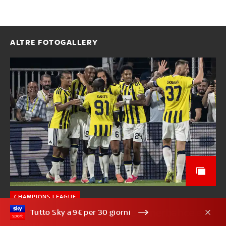
ALTRE FOTOGALLERY
CHAMPIONS LEAGUE
Champions, 3° turno: bene Fenerbahce e
Tutto Sky a 9€ per 30 giorni
Aarhus