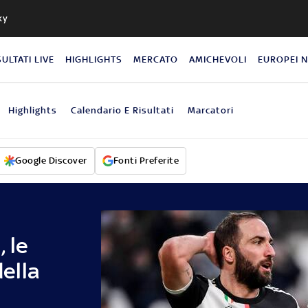
ky
SULTATI LIVE
HIGHLIGHTS
MERCATO
AMICHEVOLI
EUROPEI 
Highlights
Calendario E Risultati
Marcatori
Google Discover
Fonti Preferite
 le
della