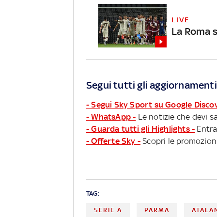
LIVE
La Roma si
Segui tutti gli aggiornamenti
- Segui Sky Sport su Google Disco
- WhatsApp -
Le notizie che devi sa
- Guarda tutti gli Highlights -
Entra
- Offerte Sky -
Scopri le promozioni
TAG:
SERIE A
PARMA
ATALA