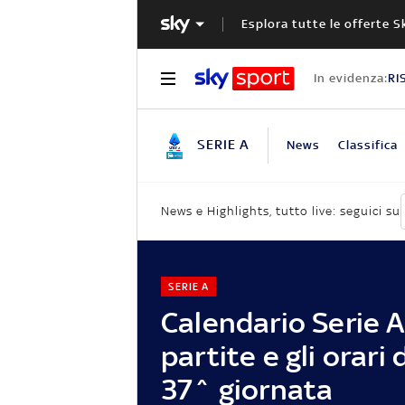
Esplora tutte le offerte S
In evidenza:
RI
SERIE A
News
Classifica
News e Highlights, tutto live: seguici su
SERIE A
Calendario Serie A,
partite e gli orari 
37^ giornata