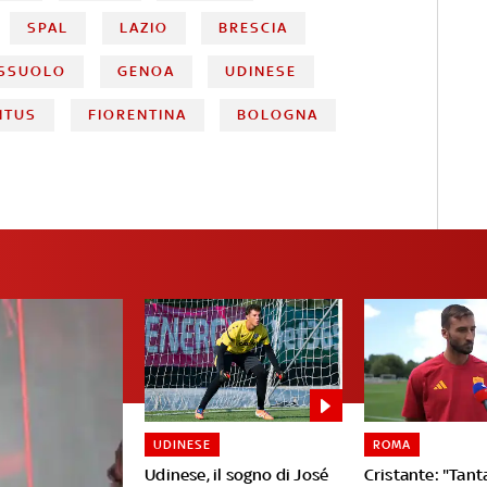
SPAL
LAZIO
BRESCIA
SSUOLO
GENOA
UDINESE
NTUS
FIORENTINA
BOLOGNA
UDINESE
ROMA
Udinese, il sogno di José
Cristante: "Tanta