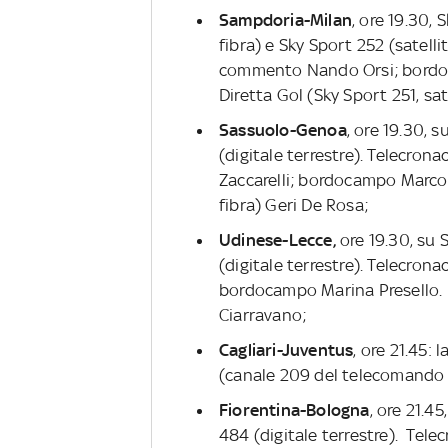
Sampdoria-Milan
, ore 19.30, 
fibra) e Sky Sport 252 (satell
commento Nando Orsi; bordoc
Diretta Gol (Sky Sport 251, sat
Sassuolo-Genoa
, ore 19.30, 
(digitale terrestre). Telecro
Zaccarelli; bordocampo Marco N
fibra) Geri De Rosa;
Udinese-Lecce,
ore 19.30, su S
(digitale terrestre). Telecro
bordocampo Marina Presello. Di
Ciarravano;
Cagliari-Juventus
, ore 21.45: 
(canale 209 del telecomando 
Fiorentina-Bologna
, ore 21.4
484 (digitale terrestre). Tel