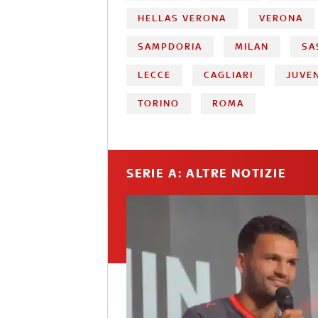
HELLAS VERONA
VERONA
SAMPDORIA
MILAN
SA
LECCE
CAGLIARI
JUVE
TORINO
ROMA
SERIE A: ALTRE NOTIZIE