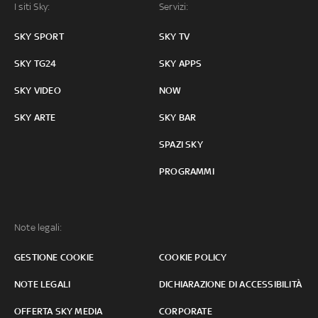
I siti Sky:
Servizi:
SKY SPORT
SKY TV
SKY TG24
SKY APPS
SKY VIDEO
NOW
SKY ARTE
SKY BAR
SPAZI SKY
PROGRAMMI
Note legali:
GESTIONE COOKIE
COOKIE POLICY
NOTE LEGALI
DICHIARAZIONE DI ACCESSIBILITÀ
OFFERTA SKY MEDIA
CORPORATE