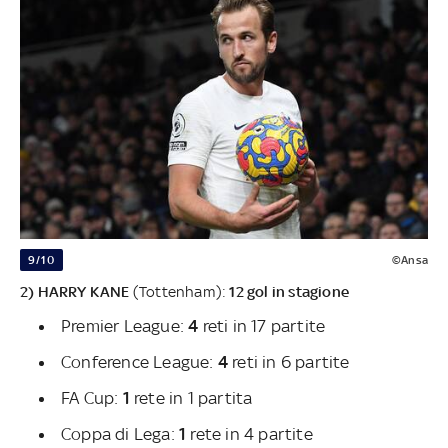
9/10
©Ansa
2) HARRY KANE
(Tottenham):
12 gol in stagione
Premier League:
4
reti in 17 partite
Conference League:
4
reti in 6 partite
FA Cup:
1
rete in 1 partita
Coppa di Lega:
1
rete in 4 partite