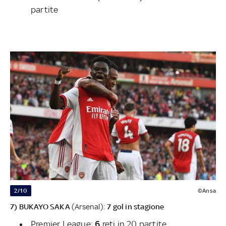
partite
2/10
©Ansa
7) BUKAYO SAKA
(Arsenal):
7 gol in stagione
Premier League:
6
reti in 20 partite