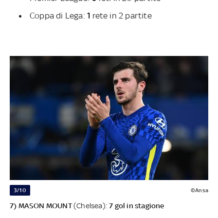
Coppa di Lega:
1
rete in 2 partite
3/10
©Ansa
7) MASON MOUNT
(Chelsea):
7 gol in stagione