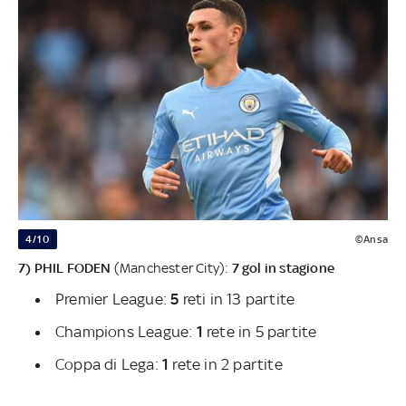
4/10
©Ansa
7) PHIL FODEN
(Manchester City):
7 gol in stagione
Premier League:
5
reti in 13 partite
Champions League:
1
rete in 5 partite
Coppa di Lega:
1
rete in 2 partite