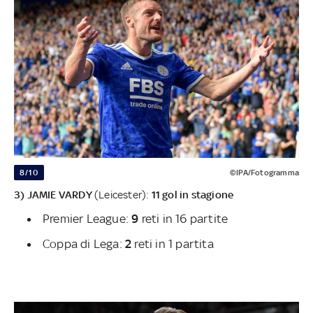
8/10
©IPA/Fotogramma
3) JAMIE VARDY
(Leicester):
11 gol in stagione
Premier League:
9
reti in 16 partite
Coppa di Lega:
2
reti in 1 partita