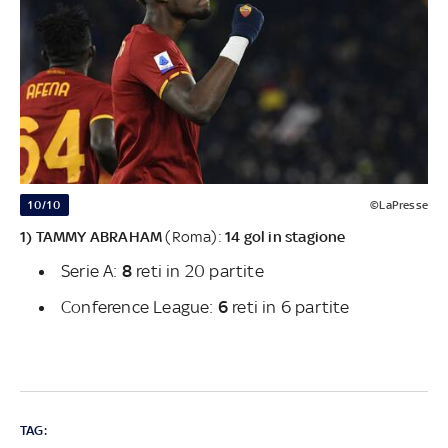
10/10
©LaPresse
1) TAMMY ABRAHAM
(Roma):
14 gol in stagione
Serie A:
8
reti in 20 partite
Conference League:
6
reti in 6 partite
TAG: