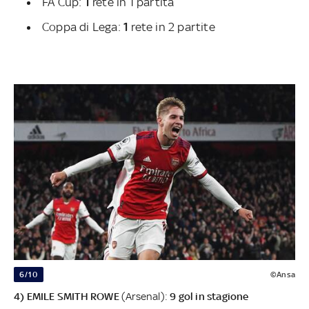
FA Cup:
1
rete in 1 partita
Coppa di Lega:
1
rete in 2 partite
6/10
©Ansa
4) EMILE SMITH ROWE
(Arsenal):
9 gol in stagione