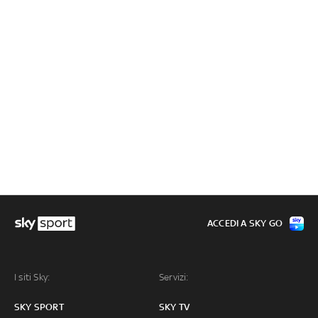
ACCEDI A SKY GO
I siti Sky:
Servizi:
SKY SPORT
SKY TV