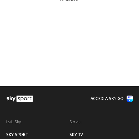
ACCEDI A SKY GO
I siti Sky:
Servizi:
SKY SPORT
SKY TV