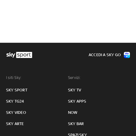
ACCEDI A SKY GO
I siti Sky:
Servizi:
SKY SPORT
SKY TV
SKY TG24
SKY APPS
SKY VIDEO
NOW
SKY ARTE
SKY BAR
SPAZI SKY