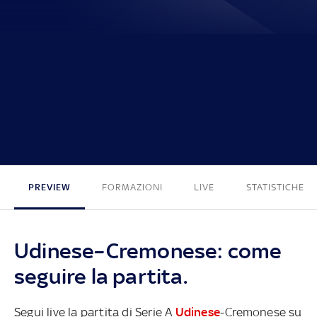
0 - 1
PREVIEW
FORMAZIONI
LIVE
STATISTICHE
Udinese–Cremonese: come
seguire la partita.
Segui live la partita di Serie A
Udinese
-Cremonese su