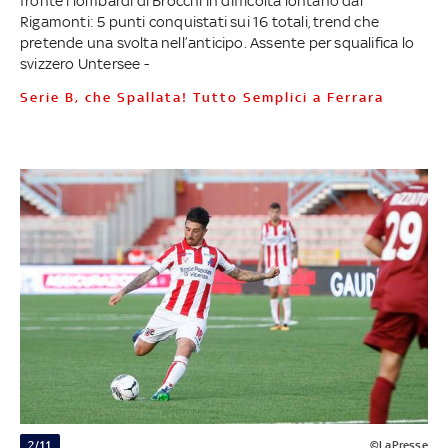
fronte i lombardi di Brocchi in difficoltà lontano dal
Rigamonti: 5 punti conquistati sui 16 totali, trend che
pretende una svolta nell’anticipo. Assente per squalifica lo
svizzero Untersee -
Serie B, che Spallata! Tutto Semplici a Ferrara
2/11
©LaPresse