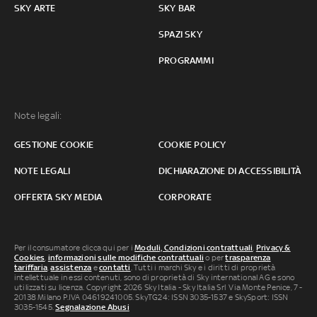
SKY ARTE
SKY BAR
SPAZI SKY
PROGRAMMI
Note legali:
GESTIONE COOKIE
COOKIE POLICY
NOTE LEGALI
DICHIARAZIONE DI ACCESSIBILITÀ
OFFERTA SKY MEDIA
CORPORATE
Per il consumatore clicca qui per i
Moduli, Condizioni contrattuali
,
Privacy &
Cookies
,
informazioni sulle modifiche contrattuali
o per
trasparenza
tariffaria
,
assistenza
e
contatti
. Tutti i marchi Sky e i diritti di proprietà
intellettuale in essi contenuti, sono di proprietà di Sky international AG e sono
utilizzati su licenza. Copyright 2026 Sky Italia - Sky Italia Srl Via Monte Penice, 7 -
20138 Milano P.IVA 04619241005. SkyTG24: ISSN 3035-1537 e SkySport: ISSN
3035-1545.
Segnalazione Abusi