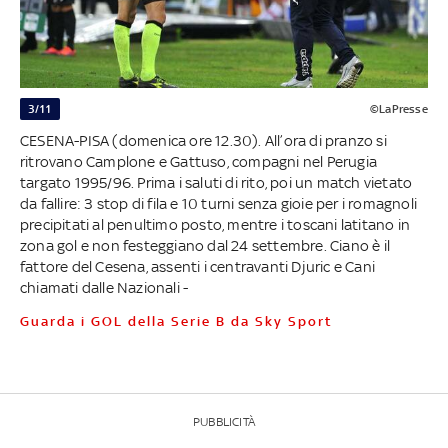
3/11
©LaPresse
CESENA-PISA (domenica ore 12.30). All’ora di pranzo si
ritrovano Camplone e Gattuso, compagni nel Perugia
targato 1995/96. Prima i saluti di rito, poi un match vietato
da fallire: 3 stop di fila e 10 turni senza gioie per i romagnoli
precipitati al penultimo posto, mentre i toscani latitano in
zona gol e non festeggiano dal 24 settembre. Ciano è il
fattore del Cesena, assenti i centravanti Djuric e Cani
chiamati dalle Nazionali -
Guarda i GOL della Serie B da Sky Sport
PUBBLICITÀ