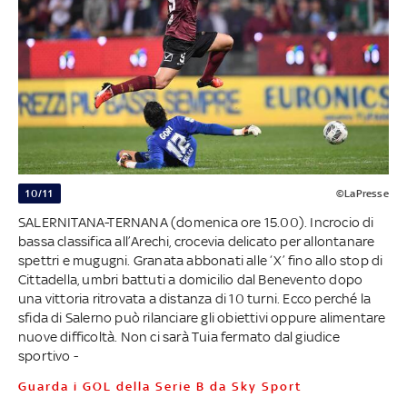
10/11
©LaPresse
SALERNITANA-TERNANA (domenica ore 15.00). Incrocio di
bassa classifica all’Arechi, crocevia delicato per allontanare
spettri e mugugni. Granata abbonati alle ‘X’ fino allo stop di
Cittadella, umbri battuti a domicilio dal Benevento dopo
una vittoria ritrovata a distanza di 10 turni. Ecco perché la
sfida di Salerno può rilanciare gli obiettivi oppure alimentare
nuove difficoltà. Non ci sarà Tuia fermato dal giudice
sportivo -
Guarda i GOL della Serie B da Sky Sport