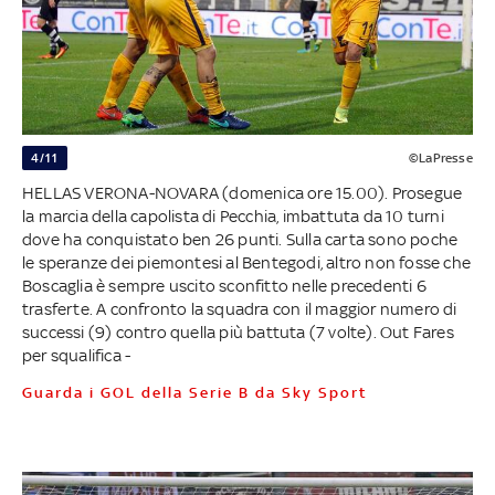
4/11
©LaPresse
HELLAS VERONA-NOVARA (domenica ore 15.00). Prosegue
la marcia della capolista di Pecchia, imbattuta da 10 turni
dove ha conquistato ben 26 punti. Sulla carta sono poche
le speranze dei piemontesi al Bentegodi, altro non fosse che
Boscaglia è sempre uscito sconfitto nelle precedenti 6
trasferte. A confronto la squadra con il maggior numero di
successi (9) contro quella più battuta (7 volte). Out Fares
per squalifica -
Guarda i GOL della Serie B da Sky Sport