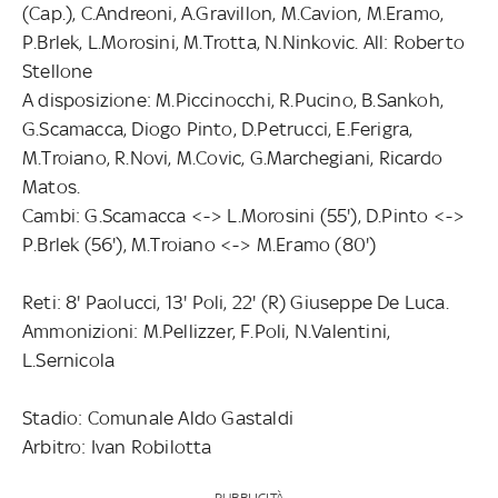
(Cap.), C.Andreoni, A.Gravillon, M.Cavion, M.Eramo,
P.Brlek, L.Morosini, M.Trotta, N.Ninkovic. All: Roberto
Stellone
A disposizione: M.Piccinocchi, R.Pucino, B.Sankoh,
G.Scamacca, Diogo Pinto, D.Petrucci, E.Ferigra,
M.Troiano, R.Novi, M.Covic, G.Marchegiani, Ricardo
Matos.
Cambi: G.Scamacca <-> L.Morosini (55'), D.Pinto <->
P.Brlek (56'), M.Troiano <-> M.Eramo (80')
Reti: 8' Paolucci, 13' Poli, 22' (R) Giuseppe De Luca.
Ammonizioni: M.Pellizzer, F.Poli, N.Valentini,
L.Sernicola
Stadio: Comunale Aldo Gastaldi
Arbitro: Ivan Robilotta
PUBBLICITÀ