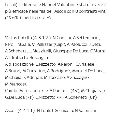
totali). Il difensore Nahuel Valentini è stato invece il
più efficace nelle fila dell'Ascoli con 8 contrasti vinti
(15 effettuati in totale).
Virtus Entella (4-3-1-2 ): N.Contini, A.Settembrini,
F.Poli, M.Sala, M.Pellizzer (Cap.), A.Paolucci, J.Dezi,
A.Schenetti, L.Mazzitelli, Giuseppe De Luca, C.Morra.
All: Roberto Boscaglia
A disposizione: L.Nizzetto, A.Paroni, C.Crialese,
A.Bruno, M.Currarino, A.Rodriguez, Manuel De Luca,
M.Chajia, K.Adorjan, M.Toscano, A.Zaccagno,
M.Mancosu.
Cambi: M.Toscano <-> A.Paolucci (45'), M.Chajia <->
G.De Luca (71'), L.Nizzetto <-> A.Schenetti (81')
Ascoli (4-4-1-1 ): N.Leali, L.Sernicola, N.Valentini