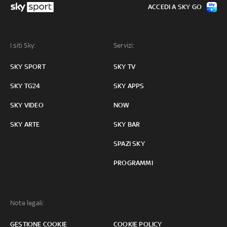
ACCEDI A SKY GO
I siti Sky:
Servizi:
SKY SPORT
SKY TV
SKY TG24
SKY APPS
SKY VIDEO
NOW
SKY ARTE
SKY BAR
SPAZI SKY
PROGRAMMI
Note legali:
GESTIONE COOKIE
COOKIE POLICY