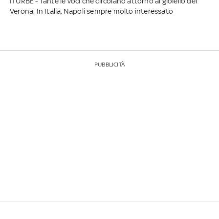
ITURBE - Tante le voci che circolano attorno al gioiello del
Verona. In Italia, Napoli sempre molto interessato
PUBBLICITÀ