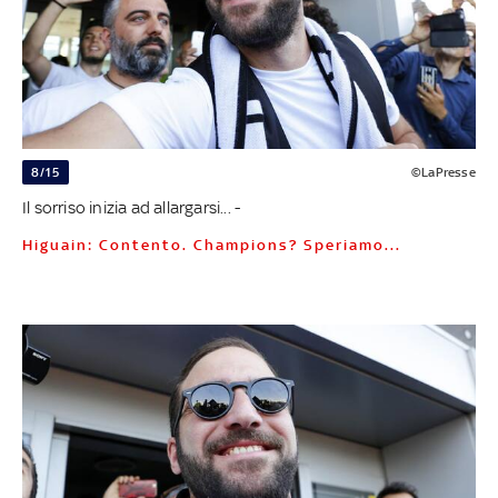
8/15
©LaPresse
Il sorriso inizia ad allargarsi... -
Higuain: Contento. Champions? Speriamo...