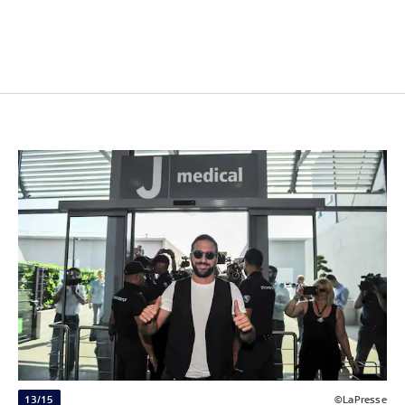
13/15
©LaPresse