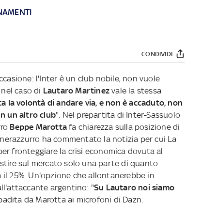
RNAMENTI
CONDIVIDI
casione: l'Inter è un club nobile, non vuole
 nel caso di
Lautaro Martinez
vale la stessa
ta la volontà di andare via, e non è accaduto, non
n un altro club
". Nel prepartita di Inter-Sassuolo
rro
Beppe Marotta
fa chiarezza sulla posizione di
d nerazzurro ha commentato la notizia per cui La
er fronteggiare la crisi economica dovuta al
stire sul mercato solo una parte di quanto
ca il 25%. Un'opzione che allontanerebbe in
ll'attaccante argentino: "
Su Lautaro noi siamo
ibadita da Marotta ai microfoni di Dazn.