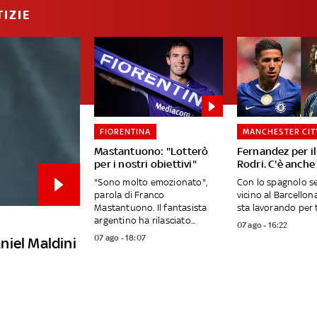
IZIE
FIORENTINA
MANCHESTER CIT
Mastantuono: "Lotterò
Fernandez per i
per i nostri obiettivi"
Rodri. C'è anch
"Sono molto emozionato",
Con lo spagnolo s
parola di Franco
vicino al Barcellona
Mastantuono. Il fantasista
sta lavorando per t
argentino ha rilasciato...
07 ago - 16:22
07 ago - 18:07
aniel Maldini