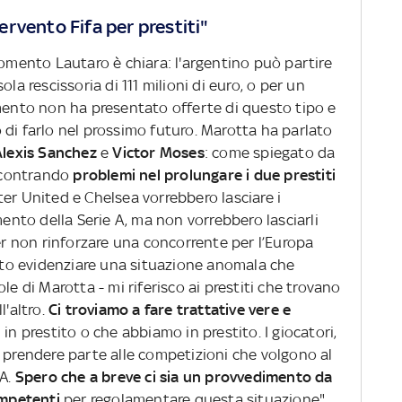
rvento Fifa per prestiti"
gomento Lautaro è chiara: l'argentino può partire
la rescissoria di 111 milioni di euro, o per un
omento non ha presentato offerte di questo tipo e
 di farlo nel prossimo futuro. Marotta ha parlato
Alexis Sanchez
e
Victor Moses
: come spiegato da
iscontrando
problemi nel prolungare i due prestiti
er United e Chelsea vorrebbero lasciare i
mento della Serie A, ma non vorrebbero lasciarli
per non rinforzare una concorrente per l’Europa
to evidenziare una situazione anomala che
le di Marotta - mi riferisco ai prestiti che trovano
'altro.
Ci troviamo a fare trattative vere e
in prestito o che abbiamo in prestito. I giocatori,
a prendere parte alle competizioni che volgono al
A.
Spero che a breve ci sia un provvedimento da
ompetenti
per regolamentare questa situazione".