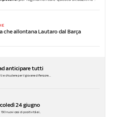
HE
la che allontana Lautaro dal Barça
ad anticipare tutti
 e chiudere per il giovane difensore....
rcoledì 24 giugno
190 nuovi casi di positività al...