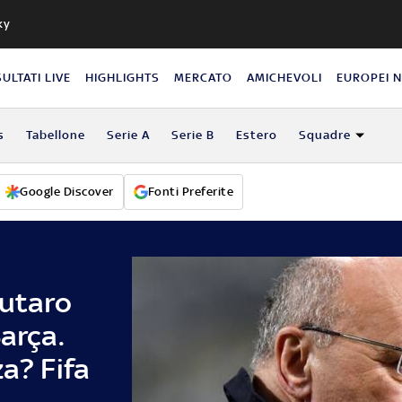
ky
SULTATI LIVE
HIGHLIGHTS
MERCATO
AMICHEVOLI
EUROPEI 
s
Tabellone
Serie A
Serie B
Estero
Squadre
Google Discover
Fonti Preferite
autaro
Barça.
za? Fifa