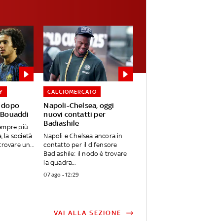
Y
CALCIOMERCATO
l dopo
Napoli-Chelsea, oggi
e Bouaddi
nuovi contatti per
Badiashile
empre più
, la società
Napoli e Chelsea ancora in
rovare un...
contatto per il difensore
Badiashile: il nodo è trovare
la quadra...
07 ago - 12:29
VAI ALLA SEZIONE