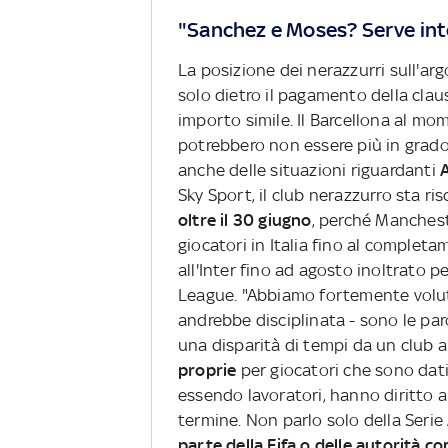
"Sanchez e Moses? Serve inte
La posizione dei nerazzurri sull'ar
solo dietro il pagamento della clauso
importo simile. Il Barcellona al m
potrebbero non essere più in grado
anche delle situazioni riguardanti
Sky Sport, il club nerazzurro sta r
oltre il 30 giugno
, perché Manchest
giocatori in Italia fino al completa
all'Inter fino ad agosto inoltrato 
League. "Abbiamo fortemente volu
andrebbe disciplinata - sono le paro
una disparità di tempi da un club all
proprie
per giocatori che sono dati 
essendo lavoratori, hanno diritto 
termine. Non parlo solo della Serie 
parte della Fifa o delle autorità c