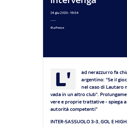
24 giu 2020 - 19:54
©LaPresse
L'
ad nerazzurro fa chi
argentino: "Se il gio
nel caso di Lautaro 
vada in un altro club". Prolungame
vere e proprie trattative - spiega 
autorità competenti"
INTER-SASSUOLO 3-3, GOL E HIG