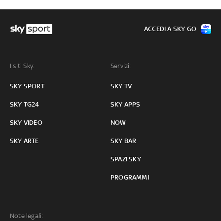
ACCEDI A SKY GO
I siti Sky:
Servizi:
SKY SPORT
SKY TV
SKY TG24
SKY APPS
SKY VIDEO
NOW
SKY ARTE
SKY BAR
SPAZI SKY
PROGRAMMI
Note legali: