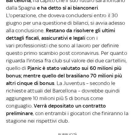
Barcellona,
ha capito che il suo futuro sarà lontano
dalla Spagna
e ha detto sì ai bianconeri
.
L'operazione, che doveva concludersi entro il 30
giugno per una questione di bilanci, si avvia adesso
alla conclusione.
Restano da risolvere gli ultimi
dettagli fiscali, assicurativi e legali
con i
vari professionisti che sono al lavoro per definire
questo primo scambio post coronavirus. Per quanto
riguarda l'intesa fra club sul valore dei due cartellini,
quello di
Pjanic è stato valutato sui 60 milioni più
bonus; mentre quello del brasiliano 70 milioni più
altri cinque di bonus
. La Juventus – secondo le
richieste attuali del Barcellona – dovrebbe quindi
aggiungere 10 milioni più 5 di bonus come
conguaglio.
Verrà depositato un contratto
preliminare
, con entrambi i giocatori che finiranno la
stagione nei rispettivi club.
PUBBLICITÀ