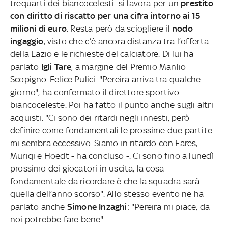
trequarti dei biancocelesti: si lavora per un
prestito
con diritto di riscatto per una cifra intorno ai 15
milioni di euro
. Resta però da sciogliere il
nodo
ingaggio
, visto che c’è ancora distanza tra l’offerta
della Lazio e le richieste del calciatore. Di lui ha
parlato
Igli Tare
, a margine del Premio Manlio
Scopigno-Felice Pulici. "Pereira arriva tra qualche
giorno", ha confermato il direttore sportivo
biancoceleste. Poi ha fatto il punto anche sugli altri
acquisti. "Ci sono dei ritardi negli innesti, però
definire come fondamentali le prossime due partite
mi sembra eccessivo. Siamo in ritardo con Fares,
Muriqi e Hoedt - ha concluso -. Ci sono fino a lunedì
prossimo dei giocatori in uscita, la cosa
fondamentale da ricordare è che la squadra sarà
quella dell’anno scorso". Allo stesso evento ne ha
parlato anche
Simone Inzaghi
: "Pereira mi piace, da
noi potrebbe fare bene"