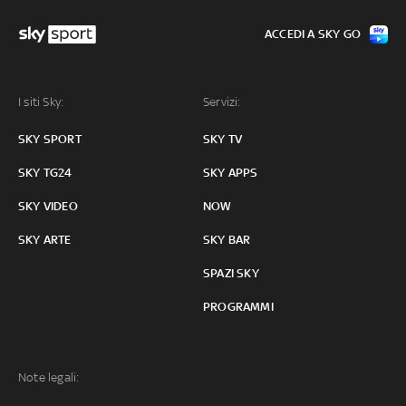
ACCEDI A SKY GO
I siti Sky:
Servizi:
SKY SPORT
SKY TV
SKY TG24
SKY APPS
SKY VIDEO
NOW
SKY ARTE
SKY BAR
SPAZI SKY
PROGRAMMI
Note legali: