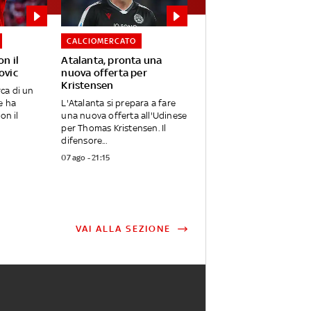
CALCIOMERCATO
on il
Atalanta, pronta una
ovic
nuova offerta per
Kristensen
rca di un
e ha
L'Atalanta si prepara a fare
on il
una nuova offerta all'Udinese
per Thomas Kristensen. Il
difensore...
07 ago - 21:15
VAI ALLA SEZIONE