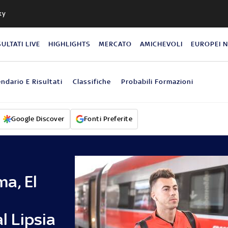
ky
SULTATI LIVE
HIGHLIGHTS
MERCATO
AMICHEVOLI
EUROPEI 
endario E Risultati
Classifiche
Probabili Formazioni
Google Discover
Fonti Preferite
a, El
al Lipsia