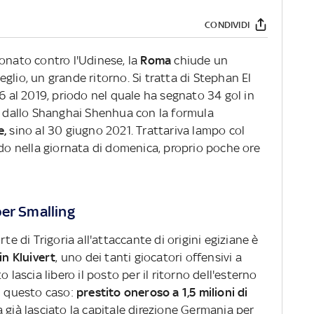
CONDIVIDI
onato contro l'Udinese, la
Roma
chiude un
glio, un grande ritorno. Si tratta di Stephan El
16 al 2019, priodo nel quale ha segnato 34 gol in
ia dallo Shanghai Shenhua con la formula
e,
sino al 30 giugno 2021.
Trattariva lampo col
rdo nella giornata di domenica, proprio poche ore
 per Smalling
te di Trigoria all'attaccante di origini egiziane è
in Kluivert
, uno dei tanti giocatori offensivi a
 lascia libero il posto per il ritorno dell'esterno
n questo caso:
prestito oneroso a 1,5 milioni di
a già lasciato la capitale direzione Germania per