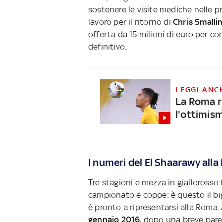
sostenere le visite mediche nelle pr
lavoro per il ritorno di
Chris Smalli
offerta da 15 milioni di euro per c
definitivo.
LEGGI ANC
La Roma r
l'ottimis
I numeri del El Shaarawy all
Tre stagioni e mezza in giallorosso t
campionato e coppe: è questo il big
è pronto a ripresentarsi alla Roma.
gennaio 2016
, dopo una breve pare