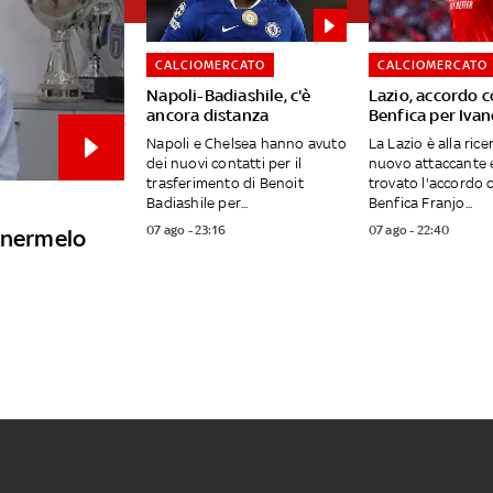
CALCIOMERCATO
CALCIOMERCATO
Napoli-Badiashile, c'è
Lazio, accordo c
ancora distanza
Benfica per Ivan
Napoli e Chelsea hanno avuto
La Lazio è alla rice
dei nuovi contatti per il
nuovo attaccante 
trasferimento di Benoit
trovato l'accordo c
Badiashile per...
Benfica Franjo...
07 ago - 23:16
07 ago - 22:40
tenermelo