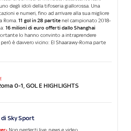
o degli idoli della tifoseria giallorossa. Una
tazioni e numeri, fino ad arrivare alla sua migliore
lla Roma.
11 gol in 28 partite
nel campionato 2018-
na:
16 milioni di euro offerti dallo Shanghai
ortante lo hanno convinto a intraprendere
o però è davvero vicino: El Shaarawy-Roma parte
E
Roma 0-1, GOL E HIGHLIGHTS
 di Sky Sport
ver-
Non perderti live, news e video