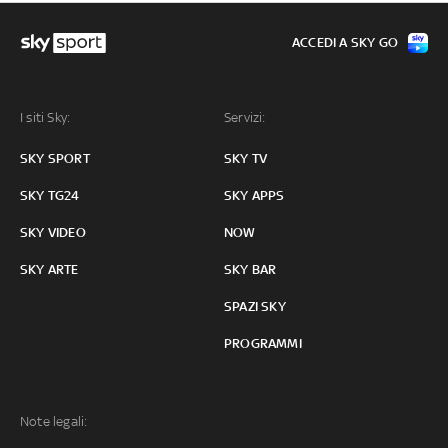
ACCEDI A SKY GO
I siti Sky:
Servizi:
SKY SPORT
SKY TV
SKY TG24
SKY APPS
SKY VIDEO
NOW
SKY ARTE
SKY BAR
SPAZI SKY
PROGRAMMI
Note legali: