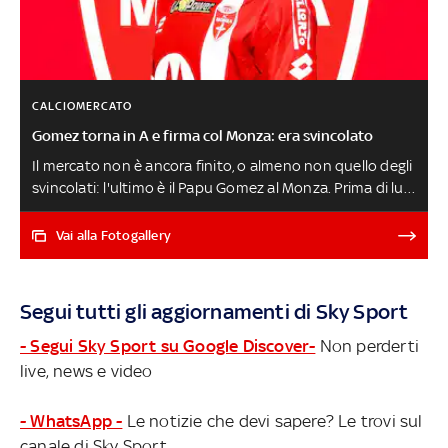
CALCIOMERCATO
Gomez torna in A e firma col Monza: era svincolato
Il mercato non è ancora finito, o almeno non quello degli
svincolati: l'ultimo è il Papu Gomez al Monza. Prima di lui
la firma di Juan Manuel Cruz, figlio del 'jardinero' Julio, al
Verona e anche il ritorno di Roberto 'Tucu' Pereyra
Vai alla Fotogallery
all'Udinese, oltre all'accordo di Sansone col Lecce I TOP
SVINCOLATI
Segui tutti gli aggiornamenti di Sky Sport
- Segui Sky Sport su Google Discover-
Non perderti
live, news e video
- WhatsApp -
Le notizie che devi sapere? Le trovi sul
canale di Sky Sport