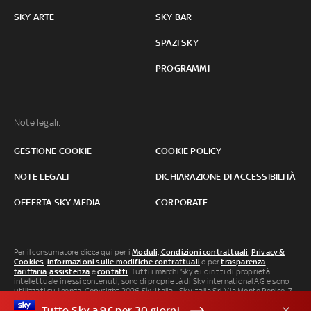
SKY ARTE
SKY BAR
SPAZI SKY
PROGRAMMI
Note legali:
GESTIONE COOKIE
COOKIE POLICY
NOTE LEGALI
DICHIARAZIONE DI ACCESSIBILITÀ
OFFERTA SKY MEDIA
CORPORATE
Per il consumatore clicca qui per i
Moduli, Condizioni contrattuali
,
Privacy &
Cookies
,
informazioni sulle modifiche contrattuali
o per
trasparenza
tariffaria
,
assistenza
e
contatti
. Tutti i marchi Sky e i diritti di proprietà
intellettuale in essi contenuti, sono di proprietà di Sky international AG e sono
utilizzati su licenza. Copyright 2026 Sky Italia - Sky Italia Srl Via Monte Penice, 7 -
20138 Milano P.IVA 04619241005. SkyTG24: ISSN 3035-1537 e SkySport: ISSN
Tutto Sky a 9€ per 30 giorni
3035-1545.
Segnalazione Abusi