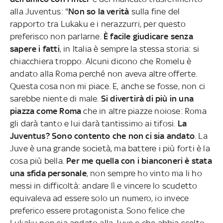
alla Juventus: "
Non so la verità
sulla fine del
rapporto tra Lukaku e i nerazzurri, per questo
preferisco non parlarne.
È facile giudicare senza
sapere i fatti
, in Italia è sempre la stessa storia: si
chiacchiera troppo. Alcuni dicono che Romelu è
andato alla Roma perché non aveva altre offerte.
Questa cosa non mi piace. E, anche se fosse, non ci
sarebbe niente di male.
Si divertirà di più in una
piazza come Roma
che in altre piazze noiose: Roma
gli darà tanto e lui darà tantissimo ai tifosi.
La
Juventus? Sono contento che non ci sia andato
. La
Juve è una grande società, ma battere i più forti è la
cosa più bella.
Per me quella con i bianconeri è stata
una sfida personale
, non sempre ho vinto ma li ho
messi in difficoltà: andare lì e vincere lo scudetto
equivaleva ad essere solo un numero, io invece
preferico essere protagonista. Sono felice che
Lukaku non sia andato alla Juve e che abbia scelto