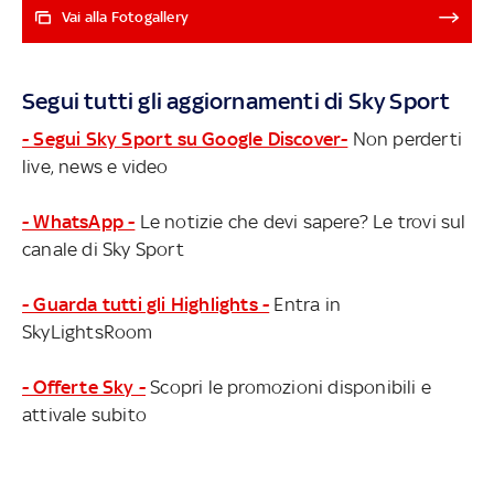
scelte per il portoghese anche in mezzo al campo, dove
Vai alla Fotogallery
oltre a Aouar sono arrivati anche Paredes e Renato
Sanches. In difesa, uscito Ibanez, il ritorno di Llorente e
l'arrivo di Ndicka, oltre a quello di Kristensen per la fascia.
Segui tutti gli aggiornamenti di Sky Sport
Come cambia la formazione dei giallorossi dopo il
mercato SORTEGGIO EUROPA L. LIVE
- Segui Sky Sport su Google Discover-
Non perderti
live, news e video
- WhatsApp -
Le notizie che devi sapere? Le trovi sul
canale di Sky Sport
- Guarda tutti gli Highlights -
Entra in
SkyLightsRoom
- Offerte Sky -
Scopri le promozioni disponibili e
attivale subito