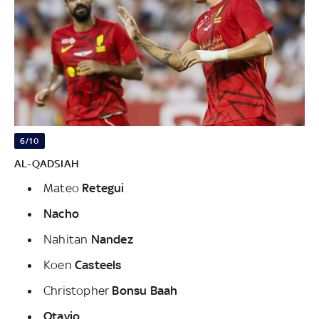
6/10
AL-QADSIAH
Mateo
Retegui
Nacho
Nahitan
Nandez
Koen
Casteels
Christopher
Bonsu Baah
Otavio