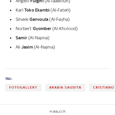
Angelo
Fulgini
(Al-Taawoun)
Karl
Toko Ekambi
(Al-Fateh)
Silvere
Ganvoula
(Al-Fayha)
Norbert
Gyomber
(Al-Kholood)
Samir
(Al-Najma)
Ali
Jasim
(Al-Najma)
TAG:
FOTOGALLERY
ARABIA SAUDITA
CRISTIAN
PUBBLICITÀ