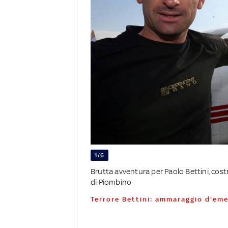
1/6
Brutta avventura per Paolo Bettini, costr
di Piombino
Terrore Bettini: ammaraggio d'em