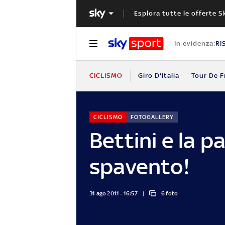
Esplora tutte le offerte S
In evidenza:
RI
CICLISMO
Giro D'Italia
Tour De F
CICLISMO
FOTOGALLERY
Bettini e la p
spavento!
31 ago 2011 - 16:57
6 foto