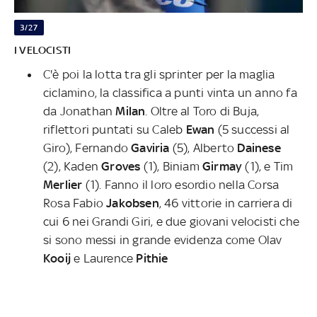
3/27
I VELOCISTI
C'è poi la lotta tra gli sprinter per la maglia
ciclamino, la classifica a punti vinta un anno fa
da Jonathan
Milan
. Oltre al Toro di Buja,
riflettori puntati su Caleb
Ewan
(5 successi al
Giro), Fernando
Gaviria
(5), Alberto
Dainese
(2), Kaden
Groves
(1), Biniam
Girmay
(1), e Tim
Merlier
(1). Fanno il loro esordio nella Corsa
Rosa Fabio
Jakobsen
, 46 vittorie in carriera di
cui 6 nei Grandi Giri, e due giovani velocisti che
si sono messi in grande evidenza come Olav
Kooij
e Laurence
Pithie