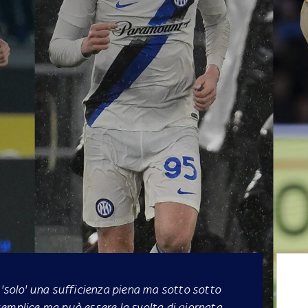
 'solo' una sufficienza piena ma sotto sotto
emplice ma può essere la svolta di giornata.