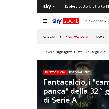
Esplora tutte le offerte S
In evidenza:
RI
CALCIO
FANTACALCIO
News
News e Highlights, tutto live: seguici su
FANTACALCIO
FOTOGALLERY
Fantacalcio, i "ca
panca" della 32^ 
di Serie A