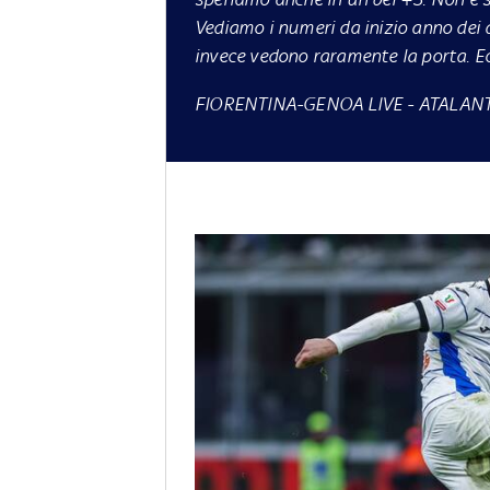
Vediamo i numeri da inizio anno dei d
invece vedono raramente la porta. Ecc
FIORENTINA-GENOA LIVE
-
ATALANT