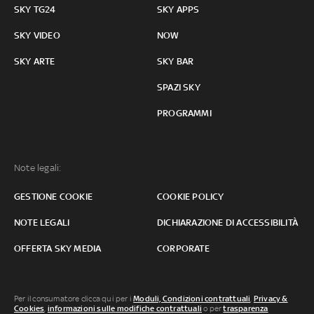
SKY TG24
SKY APPS
SKY VIDEO
NOW
SKY ARTE
SKY BAR
SPAZI SKY
PROGRAMMI
Note legali:
GESTIONE COOKIE
COOKIE POLICY
NOTE LEGALI
DICHIARAZIONE DI ACCESSIBILITÀ
OFFERTA SKY MEDIA
CORPORATE
Per il consumatore clicca qui per i
Moduli, Condizioni contrattuali
,
Privacy &
Cookies
,
informazioni sulle modifiche contrattuali
o per
trasparenza