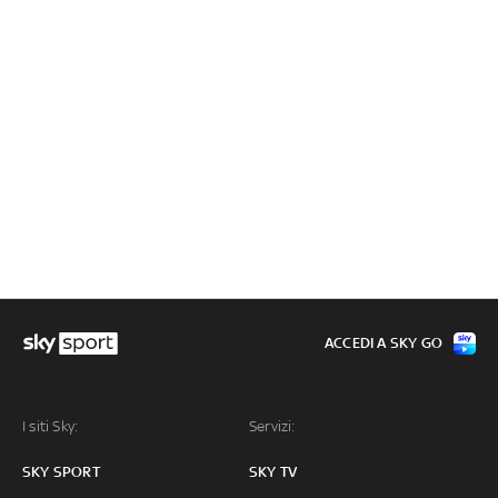
ACCEDI A SKY GO
I siti Sky:
Servizi:
SKY SPORT
SKY TV