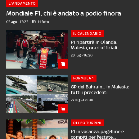
L'ANDAMENTO
Mondiale F1, chi è andato a podio finora
02 ago - 12:22
11 foto
IL CALENDARIO
F1 ripartirà in Olanda.
Malesia, orari ufficiali
28 lug - 16:20
FORMULA 1
GP del Bahrain... in Malesia:
tutti i precedenti
27 lug - 08:00
DI LEO TURRINI
F1 in vacanza, pagelline e
compiti per l'estate...