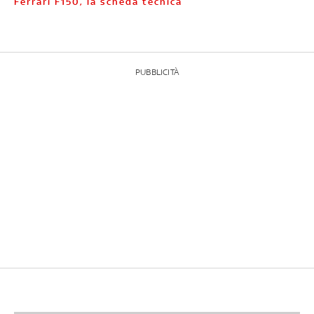
Ferrari F150, la scheda tecnica
PUBBLICITÀ