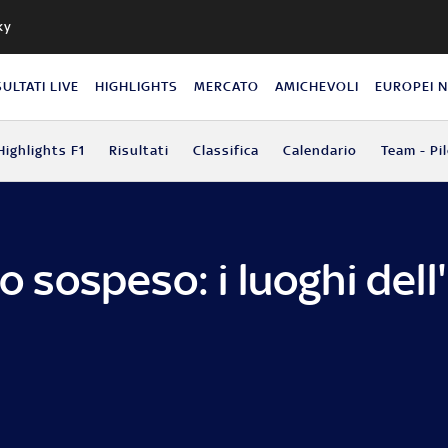
ky
SULTATI LIVE
HIGHLIGHTS
MERCATO
AMICHEVOLI
EUROPEI 
Highlights F1
Risultati
Classifica
Calendario
Team - Pil
to sospeso: i luoghi del