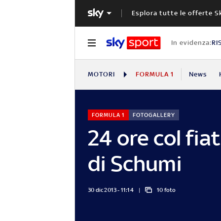
Esplora tutte le offerte S
In evidenza:
RI
MOTORI
FORMULA 1
News
FORMULA 1
FOTOGALLERY
24 ore col fia
di Schumi
30 dic 2013 - 11:14
10 foto