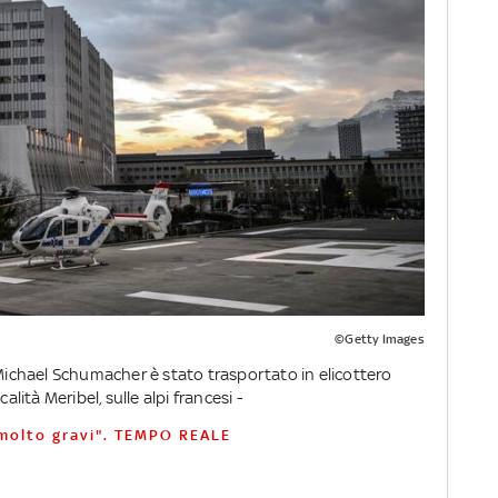
©Getty Images
 Michael Schumacher è stato trasportato in elicottero
alità Meribel, sulle alpi francesi -
molto gravi". TEMPO REALE