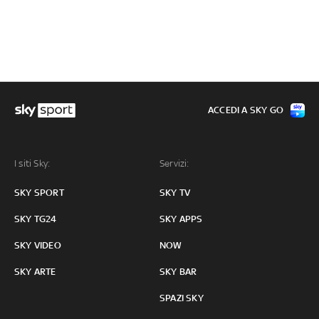
ACCEDI A SKY GO
I siti Sky:
Servizi:
SKY SPORT
SKY TV
SKY TG24
SKY APPS
SKY VIDEO
NOW
SKY ARTE
SKY BAR
SPAZI SKY