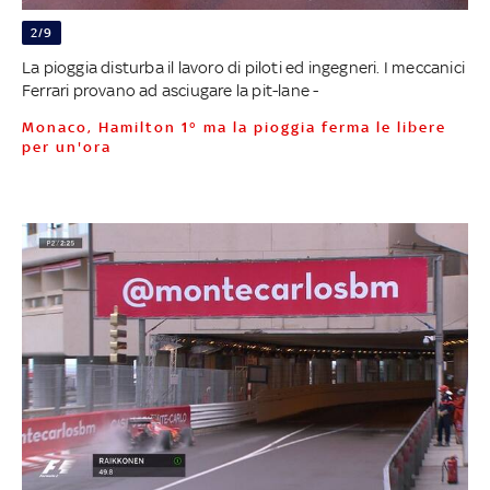
2/9
La pioggia disturba il lavoro di piloti ed ingegneri. I meccanici
Ferrari provano ad asciugare la pit-lane -
Monaco, Hamilton 1° ma la pioggia ferma le libere
per un'ora