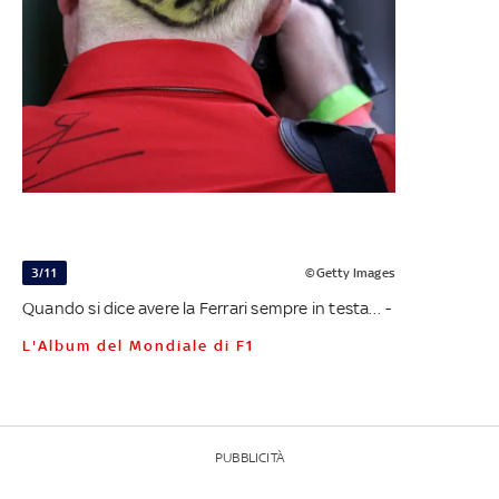
3/11
©Getty Images
Quando si dice avere la Ferrari sempre in testa… -
L'Album del Mondiale di F1
PUBBLICITÀ