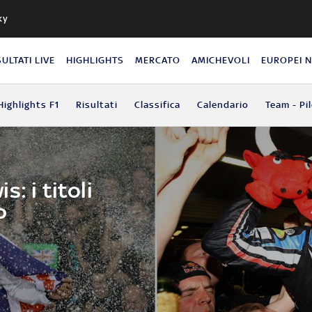
ky
SULTATI LIVE
HIGHLIGHTS
MERCATO
AMICHEVOLI
EUROPEI 
Highlights F1
Risultati
Classifica
Calendario
Team - Pil
: i titoli
P