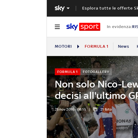
Esplora tutte le offerte S
In evidenza:
RI
MOTORI
FORMULA 1
News
FORMULA 1
FOTOGALLERY
Non solo Nico-Lewis
decisi all'ultimo G
25 nov 2016 - 08:15
21 foto