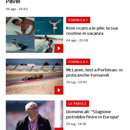
Pavel
06 ago - 19:40
FORMULA 1
Kimi ricarica le pile: la sua
routine in vacanza
04 ago - 20:09
FORMULA 1
McLaren, test a Portimao: in
pista anche Fornaroli
29 lug - 23:40
LE PAROLE
Domenicali: "Stagione
potrebbe finire in Europa"
29 lug - 14:55