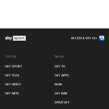
ACCEDI A SKY GO
I siti Sky:
Servizi:
SKY SPORT
SKY TV
SKY TG24
SKY APPS
SKY VIDEO
NOW
SKY ARTE
SKY BAR
SPAZI SKY