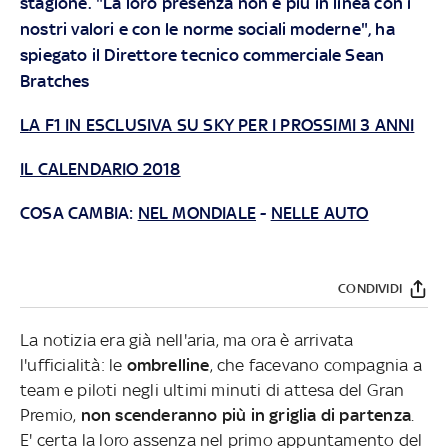
stagione. "La loro presenza non è più in linea con i
nostri valori e con le norme sociali moderne", ha
spiegato il Direttore tecnico commerciale Sean
Bratches
LA F1 IN ESCLUSIVA SU SKY PER I PROSSIMI 3 ANNI
IL CALENDARIO 2018
COSA CAMBIA:
NEL MONDIALE
-
NELLE AUTO
CONDIVIDI
La notizia era già nell'aria, ma ora è arrivata
l'ufficialità: le
ombrelline
, che facevano compagnia a
team e piloti negli ultimi minuti di attesa del Gran
Premio,
non scenderanno più
in
griglia di partenza
.
E' certa la loro assenza nel primo appuntamento del