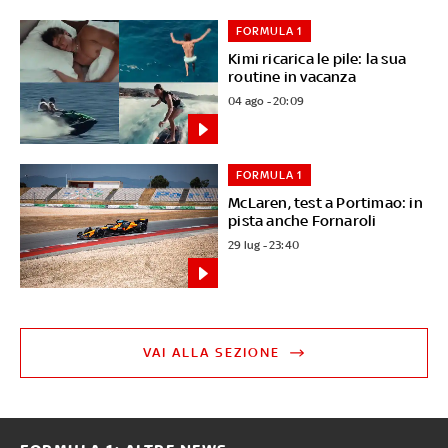
FORMULA 1
Kimi ricarica le pile: la sua
routine in vacanza
04 ago - 20:09
FORMULA 1
McLaren, test a Portimao: in
pista anche Fornaroli
29 lug - 23:40
VAI ALLA SEZIONE