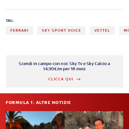
TAG:
FERRARI
SKY SPORT VOICE
VETTEL
MO
Scendi in campo con noi: Sky Tv e Sky Calcio a
14,90€/m per 18 mesi
CLICCA QUI
FORMULA 1: ALTRE NOTIZIE