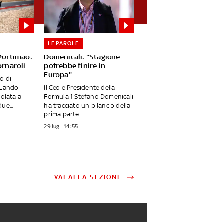
LE PAROLE
 Portimao:
Domenicali: "Stagione
ornaroli
potrebbe finire in
Europa"
o di
 Lando
Il Ceo e Presidente della
volata a
Formula 1 Stefano Domenicali
ue...
ha tracciato un bilancio della
prima parte...
29 lug - 14:55
VAI ALLA SEZIONE